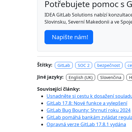
Potřebujete pomoc s 
IDEA GitLab Solutions nabízí konzultace,
Slovinsku, Severní Makedonii a ve Spoj
Napište nám!
Štítky:
GitLab
SOC 2
bezpečnost
ce
Jiné jazyky:
English (UK)
Slovenčina
H
Související články:
Usnadněte si cestu k dosažení soulad
GitLab 17.8: Nové funkce a vylepšení
GitLab Bug Bounty: Shrnutí roku 2024
GitLab pomáhá bankám zvládat regula
Opravná verze GitLab 17.8.1 vydána