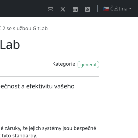
🇨🇿 Čeština
C 2 se službou GitLab
tLab
Kategorie
general
ečnost a efektivitu vašeho
é záruky, že jejich systémy jsou bezpečné
 tyto standardy.