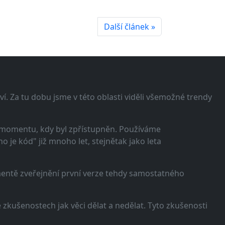
Další článek »
í. Za tu dobu jsme v této oblasti viděli všemožné trendy
 momentu, kdy byl zpřístupněn. Používáme
 je kód" již mnoho let, stejnětak jako leta
omentě zveřejnění první verze tehdy samostatného
zkušenostech jak věci dělat a nedělat. Tyto zkušenosti