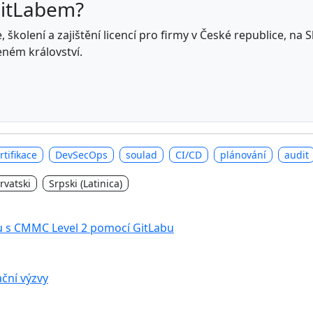
GitLabem?
 školení a zajištění licencí pro firmy v České republice, na
eném království.
rtifikace
DevSecOps
soulad
CI/CD
plánování
audit
rvatski
Srpski (Latinica)
u s CMMC Level 2 pomocí GitLabu
ční výzvy