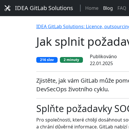
IDEA GitLab Solutions
Home
Blog
FAQ
IDEA GitLab Solutions: Licence, outsourcin
Jak splnit požad
Publikováno
216 slov
2 minuty
22.01.2025
Zjistěte, jak vám GitLab může pomo
DevSecOps životního cyklu.
Splňte požadavky SOC
Pro společnosti, které chtějí dosáhnout s
a chrání důvěrné informace. GitLab nabízí