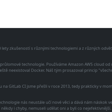
lety zkušeností s různými technologiemi a z různých odvětv
 a průlomové technologie. Používáme Amazon AWS cloud od
eště neexistoval Docker. Náš tým prosazoval princip "všechno
u na GitLab CI jsme přešli v roce 2013, tedy prakticky v m
echnologie nás neustále učí nové věci a dává nám náskok ve 
ěkdy i chyby, nemuseli udělat oni a byli co nejefektivnější.