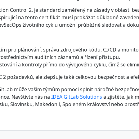
tion Control 2, je standard zaměřený na zásady v oblasti be
spirující na tento certifikát musí prokázat důkladné zavede
vSecOps životního cyklu umožní průběžně sledovat a doku
cím pro plánování, správu zdrojového kódu, CI/CD a monito
ostřednictvím auditních záznamů a řízení přístupu.
tování a kontroly přímo do vývojového cyklu, čímž se elim
C 2 požadavků, ale zlepšuje také celkovou bezpečnost a efek
 GitLab může vašim týmům pomoci splnit náročné bezpečnost
ence. Navštivte nás na
IDEA GitLab Solutions
a zjistěte, jak
bsku, Slovinsku, Makedonii, Spojeném království nebo pros