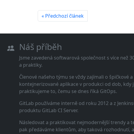
« Předchozí článek
Náš příběh
Jsme zavedená softwarová společnost s více než 30 
a praktiky.
Členové našeho týmu se vždy zajímali o špičkové
kontejnerizované aplikace v produkci od dob, kdy j
praktikujeme to, čemu se dnes říká GitOps.
GitLab používáme interně od roku 2012 a z Jenkins
produktu GitLab CI Server.
Následovat a praktikovat nejmodernější trendy a t
pak předáváme klientům, aby taková rozhodnutí, a n