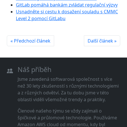
GitLab pomáhá bankám zvládat regulační výzvy
Usnadněte si cestu k dosažení souladu s CMMC
Level 2 pomocí GitLabu
« Předchozí článek
Další článek »
Náš příběh
Jsme zavedená softwarová společnost s více
než 30 lety zkušeností s různými technologiemi
a z různých odvětví. Za tu dobu jsme v této
oblasti viděli všemožné trendy a praktiky.
Členové našeho týmu se vždy zajímali o
špičkové a průlomové technologie. Používáme
Amazon AWS cloud od momentu, kdy byl