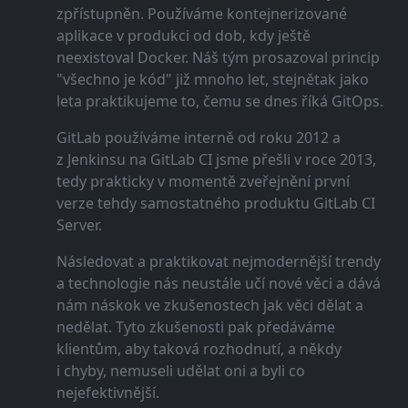
zpřístupněn. Používáme kontejnerizované
aplikace v produkci od dob, kdy ještě
neexistoval Docker. Náš tým prosazoval princip
"všechno je kód" již mnoho let, stejnětak jako
leta praktikujeme to, čemu se dnes říká GitOps.
GitLab používáme interně od roku 2012 a
z Jenkinsu na GitLab CI jsme přešli v roce 2013,
tedy prakticky v momentě zveřejnění první
verze tehdy samostatného produktu GitLab CI
Server.
Následovat a praktikovat nejmodernější trendy
a technologie nás neustále učí nové věci a dává
nám náskok ve zkušenostech jak věci dělat a
nedělat. Tyto zkušenosti pak předáváme
klientům, aby taková rozhodnutí, a někdy
i chyby, nemuseli udělat oni a byli co
nejefektivnější.