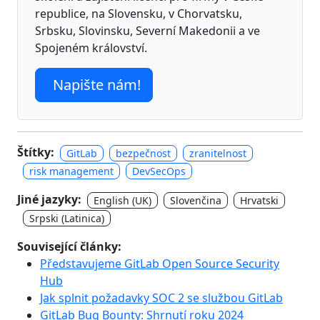
republice, na Slovensku, v Chorvatsku,
Srbsku, Slovinsku, Severní Makedonii a ve
Spojeném království.
Napište nám!
Štítky:
GitLab
bezpečnost
zranitelnost
risk management
DevSecOps
Jiné jazyky:
English (UK)
Slovenčina
Hrvatski
Srpski (Latinica)
Související články:
Představujeme GitLab Open Source Security
Hub
Jak splnit požadavky SOC 2 se službou GitLab
GitLab Bug Bounty: Shrnutí roku 2024