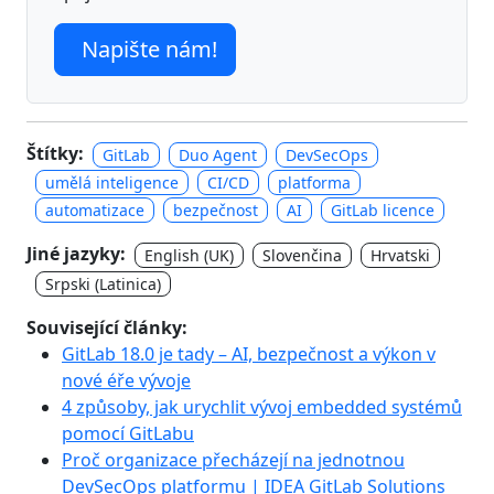
Napište nám!
Štítky:
GitLab
Duo Agent
DevSecOps
umělá inteligence
CI/CD
platforma
automatizace
bezpečnost
AI
GitLab licence
Jiné jazyky:
English (UK)
Slovenčina
Hrvatski
Srpski (Latinica)
Související články:
GitLab 18.0 je tady – AI, bezpečnost a výkon v
nové éře vývoje
4 způsoby, jak urychlit vývoj embedded systémů
pomocí GitLabu
Proč organizace přecházejí na jednotnou
DevSecOps platformu | IDEA GitLab Solutions