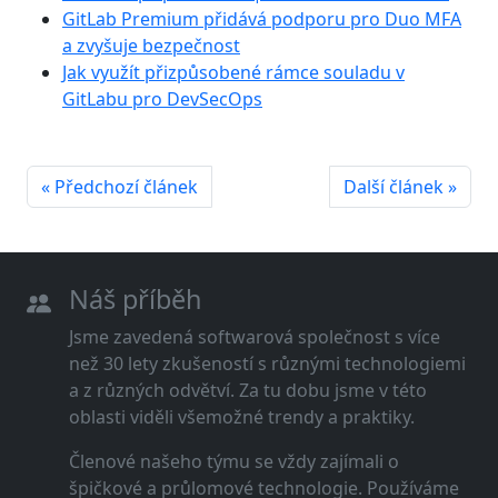
GitLab Premium přidává podporu pro Duo MFA
a zvyšuje bezpečnost
Jak využít přizpůsobené rámce souladu v
GitLabu pro DevSecOps
« Předchozí článek
Další článek »
Náš příběh
Jsme zavedená softwarová společnost s více
než 30 lety zkušeností s různými technologiemi
a z různých odvětví. Za tu dobu jsme v této
oblasti viděli všemožné trendy a praktiky.
Členové našeho týmu se vždy zajímali o
špičkové a průlomové technologie. Používáme