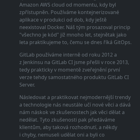
Amazon AWS cloud od momentu, kdy byl
zpřístupněn. Používáme kontejnerizované
aplikace v produkci od dob, kdy ještě
neexistoval Docker. Náš tým prosazoval princip
"všechno je kód" již mnoho let, stejnětak jako
leta praktikujeme to, čemu se dnes říká GitOps.
GitLab používáme interně od roku 2012 a
z Jenkinsu na GitLab CI jsme přešli v roce 2013,
tedy prakticky v momentě zveřejnění první
verze tehdy samostatného produktu GitLab CI
Server.
Následovat a praktikovat nejmodernější trendy
a technologie nás neustále učí nové věci a dává
nám náskok ve zkušenostech jak věci dělat a
nedělat. Tyto zkušenosti pak předáváme
klientům, aby taková rozhodnutí, a někdy
i chyby, nemuseli udělat oni a byli co