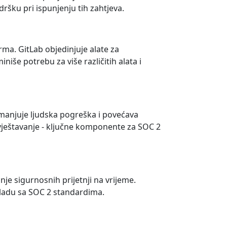
ršku pri ispunjenju tih zahtjeva.
rma. GitLab objedinjuje alate za
še potrebu za više različitih alata i
smanjuje ljudska pogreška i povećava
zvještavanje - ključne komponente za SOC 2
nje sigurnosnih prijetnji na vrijeme.
kladu sa SOC 2 standardima.