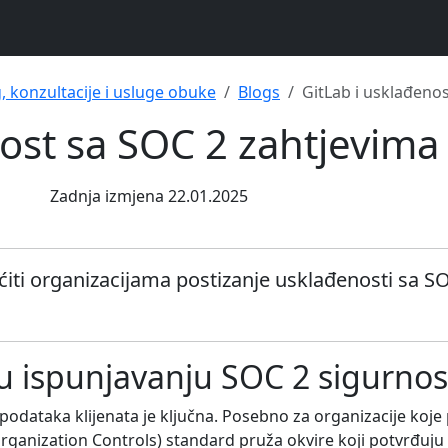
g, konzultacije i usluge obuke
Blogs
GitLab i usklađeno
nost sa SOC 2 zahtjevima
Zadnja izmjena 22.01.2025
ti organizacijama postizanje usklađenosti sa S
 ispunjavanju SOC 2 sigurnos
dataka klijenata je ključna. Posebno za organizacije koje p
Organization Controls) standard pruža okvire koji potvrđuju