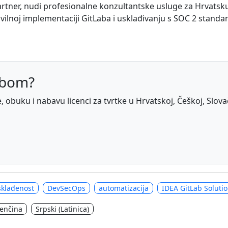
artner, nudi profesionalne konzultantske usluge za Hrvatsku
vilnoj implementaciji GitLaba i usklađivanju s SOC 2 stand
abom?
obuku i nabavu licenci za tvrtke u Hrvatskoj, Češkoj, Slovačko
sklađenost
DevSecOps
automatizacija
IDEA GitLab Soluti
venčina
Srpski (Latinica)