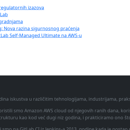
regulatornih izazova
tLab
dogradnjama
g: Nova razina sigurnosnog praćenja
tLab Self-Managed Ultimate na AWS-u
dina iskustva u različitim tehnologijama, industrijama, pra
 Koristili smo Amazon AWS cloud od njegovih ranih dana, koris
rukturu kao kod već dugi niz godina, i prakticiramo ono št
li smo na GitLab CI iz Jenkins-a 2013. godine kada je posta