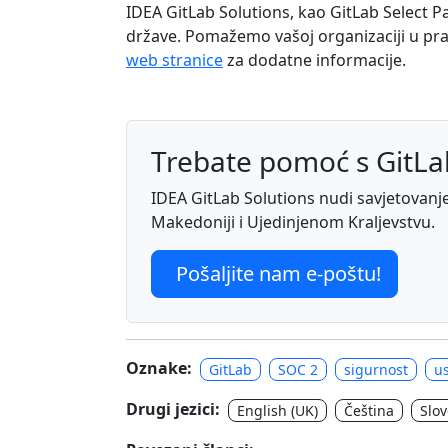
IDEA GitLab Solutions, kao GitLab Select P
države. Pomažemo vašoj organizaciji u pra
web stranice
za dodatne informacije.
Trebate pomoć s GitL
IDEA GitLab Solutions nudi savjetovanje, 
Makedoniji i Ujedinjenom Kraljevstvu.
Pošaljite nam e-poštu!
Oznake:
GitLab
SOC 2
sigurnost
u
Drugi jezici:
English (UK)
Čeština
Slo