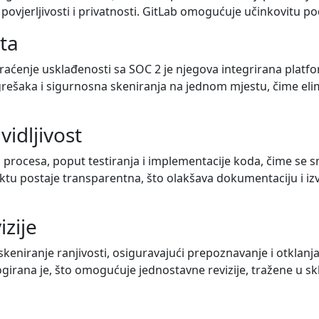
ovjerljivosti i privatnosti. GitLab omogućuje učinkovitu pod
ata
raćenje usklađenosti sa SOC 2 je njegova integrirana platfo
šaka i sigurnosna skeniranja na jednom mjestu, čime elimini
vidljivost
h procesa, poput testiranja i implementacije koda, čime se 
ektu postaje transparentna, što olakšava dokumentaciju i i
izije
skeniranje ranjivosti, osiguravajući prepoznavanje i otklanja
ogirana je, što omogućuje jednostavne revizije, tražene u s