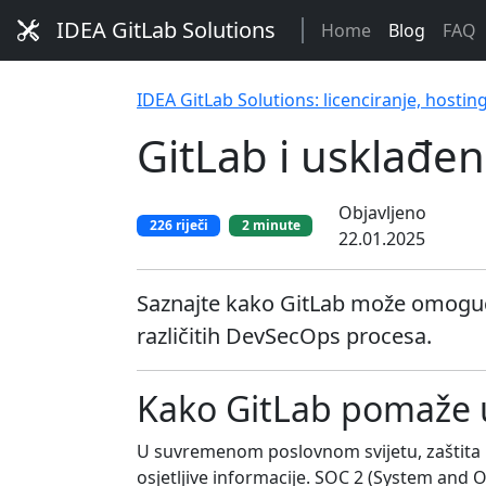
IDEA GitLab Solutions
Home
Blog
FAQ
IDEA GitLab Solutions: licenciranje, hostin
GitLab i usklađe
Objavljeno
226 riječi
2 minute
22.01.2025
Saznajte kako GitLab može omogući
različitih DevSecOps procesa.
Kako GitLab pomaže u
U suvremenom poslovnom svijetu, zaštita po
osjetljive informacije. SOC 2 (System and 