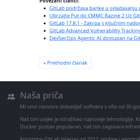
Povezani članci:
GitLab podržava banke u svladavanju 
Ubrzajte Put do CMMC Razine 2 Uz Gi
GitLab 17.8.1 - Zakrpa s ključnim na
GitLab Advanced Vulnerability Trackin
DevSecOps Agentic AI dostupan na Gi
« Prethodni članak
Naša priča
Mi smo neovisni dobavljač softvera s više od 30 go
Naš tim uvijek je istraživao najnovije tehnologije.
Docker postao popularan, naš tim zagovara infrast
Koristimo GitLab interno od 2012. godine i migrira