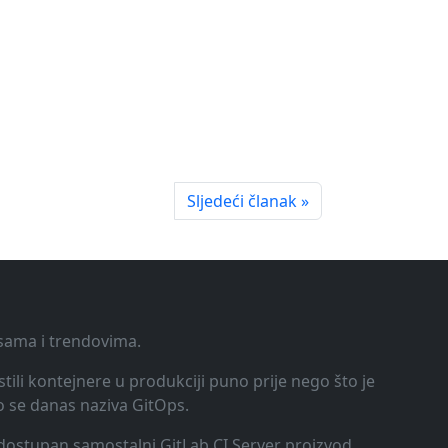
Sljedeći članak »
ksama i trendovima.
tili kontejnere u produkciji puno prije nego što je
o se danas naziva GitOps.
o dostupan samostalni GitLab CI Server proizvod.