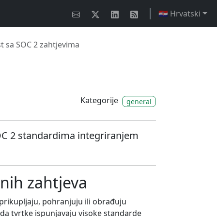
🇭🇷 Hrvatski
st sa SOC 2 zahtjevima
Kategorije
general
OC 2 standardima integriranjem
nih zahtjeva
rikupljaju, pohranjuju ili obrađuju
 da tvrtke ispunjavaju visoke standarde