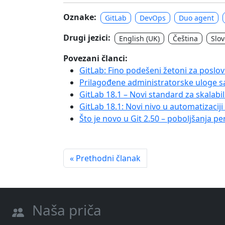
Oznake:
GitLab
DevOps
Duo agent
Drugi jezici:
English (UK)
Čeština
Slo
Povezani članci:
GitLab: Fino podešeni žetoni za poslov
Prilagođene administratorske uloge s
GitLab 18.1 – Novi standard za skalabi
GitLab 18.1: Novi nivo u automatizacij
Što je novo u Git 2.50 – poboljšanja per
« Prethodni članak
Naša priča