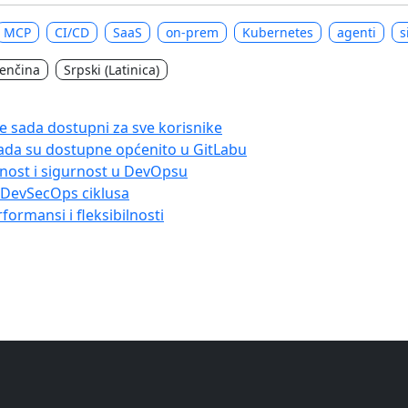
MCP
CI/CD
SaaS
on-prem
Kubernetes
agenti
s
venčina
Srpski (Latinica)
e sada dostupni za sve korisnike
ada su dostupne općenito u GitLabu
lnost i sigurnost u DevOpsu
i DevSecOps ciklusa
formansi i fleksibilnosti