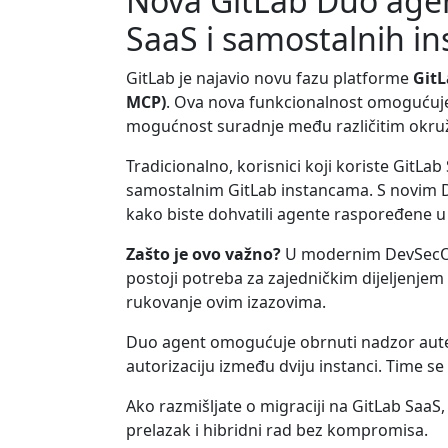
Nova GitLab Duo age
SaaS i samostalnih in
GitLab je najavio novu fazu platforme
Git
MCP)
. Ova nova funkcionalnost omogućuje v
mogućnost suradnje među različitim okruž
Tradicionalno, korisnici koji koriste GitLa
samostalnim GitLab instancama. S novim Du
kako biste dohvatili agente raspoređene u vi
Zašto je ovo važno?
U modernim DevSecOps o
postoji potreba za zajedničkim dijeljenjem
rukovanje ovim izazovima.
Duo agent omogućuje obrnuti nadzor autent
autorizaciju između dviju instanci. Time s
Ako razmišljate o migraciji na GitLab SaaS
prelazak i hibridni rad bez kompromisa.