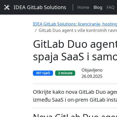
IDEA GitLab Solutions
Home
Blog
FAQ
IDEA GitLab Solutions: licenciranje, hostin
GitLab Duo agent s više kontrolnih rav
GitLab Duo agent
spaja SaaS i sam
Objavljeno
307 riječi
2 minute
26.09.2025
Otkrijte kako nova GitLab Duo age
između SaaS i on-prem GitLab insta