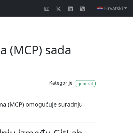
🇭🇷 Hrvatski
na (MCP) sada
Kategorije
general
nina (MCP) omogućuje suradnju