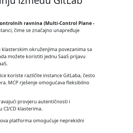
nju između GitLab
ntrolnih ravnina (Multi-Control Plane -
nstanci, čime se značajno unapređuje
ni u klasterskim okruženjima povezanima sa
a možete koristiti jednu SaaS prijavu
aaS.
e koriste različite instance GitLaba, često
tera. MCP rješenje omogućava fleksibilno
vajući provjeru autentičnosti i
u CI/CD klasterima.
om, ova platforma omogućuje neprekidni