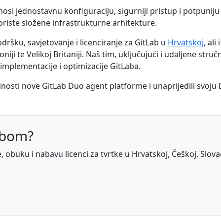
i jednostavnu konfiguraciju, sigurniji pristup i potpuniju
oriste složene infrastrukturne arhitekture.
šku, savjetovanje i licenciranje za GitLab u
Hrvatskoj
, ali
niji te Velikoj Britaniji. Naš tim, uključujući i udaljene struč
mplementacije i optimizacije GitLaba.
ednosti nove GitLab Duo agent platforme i unaprijedili svoju
abom?
obuku i nabavu licenci za tvrtke u Hrvatskoj, Češkoj, Slovačko