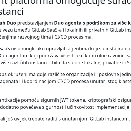
nt platforma omogućuje surad
stanci
Lab Duo
predstavljanjem
Duo agenta s podrškom za više ko
ezu između GitLab SaaS-a i lokalnih ili privatnih GitLab i
enjima razvojnog tima i CI/CD procesima.
b SaaS nisu mogli lako upravljati agentima koji su instalira
o agentom koji podržava višestruke kontrolne ravnine, sad
še različitih instanci – bilo da su one lokalne, privatne ili S
kruženjima gdje različite organizacije ili poslovne jedinic
 agenata ili koordinacijom CI/CD procesa unutar istog klas
ikacije pomoću sigurnih JWT tokena, kriptografski osigura
e dodatno povećava sigurnost i učinkovitost implementacije 
, ali još uvijek trebate raditi s unutarnjom GitLab instanc