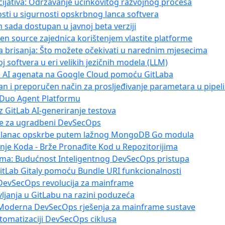
icijativa: Održavanje učinkovitog razvojnog procesa
vosti u sigurnosti opskrbnog lanca softvera
 sada dostupan u javnoj beta verziji
pen source zajednica korištenjem vlastite platforme
a brisanja: Što možete očekivati u narednim mjesecima
oj softvera u eri velikih jezičnih modela (LLM)
nje AI agenata na Google Cloud pomoću GitLaba
ran i preporučen način za prosljeđivanje parametara u pipel
b Duo Agent Platformu
z GitLab AI-generiranje testova
eme za ugradbeni DevSecOps
na lanac opskrbe putem lažnog MongoDB Go modula
anje Koda - Brže Pronađite Kod u Repozitorijima
orma: Budućnost Inteligentnog DevSecOps pristupa
GitLab Gitaly pomoću Bundle URI funkcionalnosti
 DevSecOps revolucija za mainframe
ljanja u GitLabu na razini poduzeća
: Moderna DevSecOps rješenja za mainframe sustave
utomatizaciji DevSecOps ciklusa