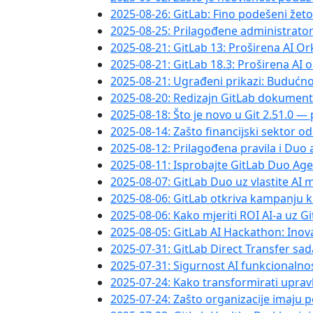
2025-08-26: GitLab: Fino podešeni žeto
2025-08-25: Prilagođene administrato
2025-08-21: GitLab 13: Proširena AI O
2025-08-21: GitLab 18.3: Proširena AI 
2025-08-21: Ugrađeni prikazi: Budućno
2025-08-20: Redizajn GitLab dokumenta
2025-08-18: Što je novo u Git 2.51.0 —
2025-08-14: Zašto financijski sektor o
2025-08-12: Prilagođena pravila i Duo 
2025-08-11: Isprobajte GitLab Duo Ag
2025-08-07: GitLab Duo uz vlastite AI
2025-08-06: GitLab otkriva kampanju 
2025-08-06: Kako mjeriti ROI AI-a uz G
2025-08-05: GitLab AI Hackathon: Ino
2025-07-31: GitLab Direct Transfer sa
2025-07-31: Sigurnost AI funkcionalnos
2025-07-24: Kako transformirati upra
2025-07-24: Zašto organizacije imaju