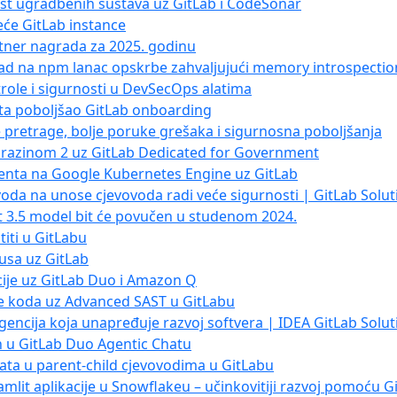
ost ugradbenih sustava uz GitLab i CodeSonar
eće GitLab instance
rtner nagrada za 2025. godinu
pad na npm lanac opskrbe zahvaljujući memory introspectio
trole i sigurnosti u DevSecOps alatima
ta poboljšao GitLab onboarding
že pretrage, bolje poruke grešaka i sigurnosna poboljšanja
 razinom 2 uz GitLab Dedicated for Government
genta na Google Kubernetes Engine uz GitLab
vovoda na unose cjevovoda radi veće sigurnosti | GitLab Solu
t 3.5 model bit će povučen u studenom 2024.
titi u GitLabu
kusa uz GitLab
acije uz GitLab Duo i Amazon Q
je koda uz Advanced SAST u GitLabu
igencija koja unapređuje razvoj softvera | IDEA GitLab Solut
n u GitLab Duo Agentic Chatu
fakata u parent-child cjevovodima u GitLabu
eamlit aplikacije u Snowflakeu – učinkovitiji razvoj pomoću G