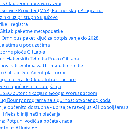
m s Claudeom ubrzava razvoj
 Service Provider (MSP) Partnerskog Programa
zinki uz pristupne ključeve
ke i registra
a GitLab paketne metapodatke
 Omnibus paket ključ za potpisivanje do 2028.
AI alatima u poduzećima
dzorne ploče GitLab-a
kih Hakerskih Tehnika Preko GitLaba
nost s kreditima za Ultimate korisnike
 u GitLab Duo Agent platformi
uga na Oracle Cloud Infrastructure
nove mogućnosti i poboljšanja
ML SSO autentifikaciju s Google Workspaceom
b Bug Bounty programa za sigurnost otvorenog koda
je općenito dostupna - ubrzajte razvoj uz AI i poboljšanu 
 i fleksibilniji način plaćanja
ma: Potpuni vodič za početak rada
ente uz AI katalog