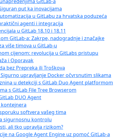
s unapređenjima GitLab-a
: Siguran put ka inovacijama
 automatizacija u GitLabu za hrvatska poduzeća
raktični agenti i integracija
cijala u GitLab 18.10 i 18.11
usom GitLab-a: Zakrpe, nadogradnje i značajke
za više timova u GitLab-u
nom cijenom: revolucija u GitLabs pristupu
jaža i Oporavak
da bez Prepreka ili Troškova
: Sigurno upravljanje Docker očvrsnutim slikama
aznina u detekciji s GitLab Duo Agent platformom
jima s GitLab File Tree Browserom
i GitLab DUO Agent
e kontejnera
 isporuku softvera vašeg tima
 za sigurnosnu kontrolu
ti, ali tko upravlja rizikom?
acije na Google Agent Engine uz pomoć GitLab-a