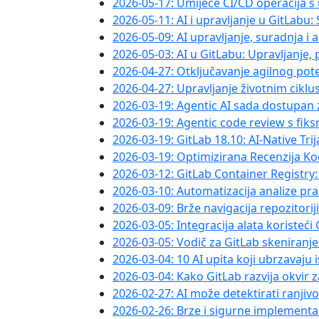
2026-05-17: Umijeće CI/CD operacija 
2026-05-11: AI i upravljanje u GitLabu
2026-05-09: AI upravljanje, suradnja i
2026-05-03: AI u GitLabu: Upravljanje, p
2026-04-27: Otključavanje agilnog poten
2026-04-27: Upravljanje životnim cikl
2026-03-19: Agentic AI sada dostupan 
2026-03-19: Agentic code review s fiks
2026-03-19: GitLab 18.10: AI-Native Tri
2026-03-19: Optimizirana Recenzija Ko
2026-03-12: GitLab Container Registry
2026-03-10: Automatizacija analize pr
2026-03-09: Brže navigacija repozitori
2026-03-05: Integracija alata koristeć
2026-03-05: Vodič za GitLab skeniranj
2026-03-04: 10 AI upita koji ubrzavaju
2026-03-04: Kako GitLab razvija okvir
2026-02-27: AI može detektirati ranjivos
2026-02-26: Brze i sigurne implement