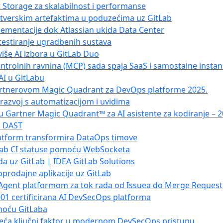
t Storage za skalabilnost i performanse
oftverskim artefaktima u poduzećima uz GitLab
lementacije dok Atlassian ukida Data Center
testiranje ugradbenih sustava
više AI izbora u GitLab Duo
ontrolnih ravnina (MCP) sada spaja SaaS i samostalne insta
 AI u GitLabu
Gartnerovom Magic Quadrant za DevOps platforme 2025.
e razvoj s automatizacijom i uvidima
u Gartner Magic Quadrant™ za AI asistente za kodiranje – 
b DAST
latform transformira DataOps timove
tLab CI statuse pomoću WebSocketa
da uz GitLab | IDEA GitLab Solutions
oprodajne aplikacije uz GitLab
 Agent platformom za tok rada od Issuea do Merge Request
001 certificirana AI DevSecOps platforma
omoću GitLaba
zeća ključni faktor u modernom DevSecOps pristupu