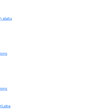
n alatu
tions
ions
itLaba