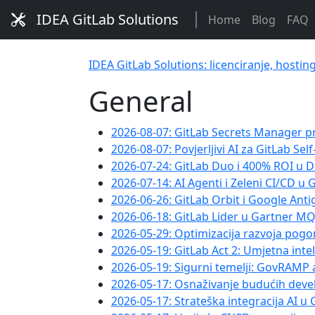
IDEA GitLab Solutions
Home
Blog
FAQ
IDEA GitLab Solutions: licenciranje, hostin
General
2026-08-07: GitLab Secrets Manager pr
2026-08-07: Povjerljivi AI za GitLab S
2026-07-24: GitLab Duo i 400% ROI u D
2026-07-14: AI Agenti i Zeleni CI/CD u 
2026-06-26: GitLab Orbit i Google Anti
2026-06-18: GitLab Lider u Gartner MQ
2026-05-29: Optimizacija razvoja pogo
2026-05-19: GitLab Act 2: Umjetna intel
2026-05-19: Sigurni temelji: GovRAMP a
2026-05-17: Osnaživanje budućih devel
2026-05-17: Strateška integracija AI u