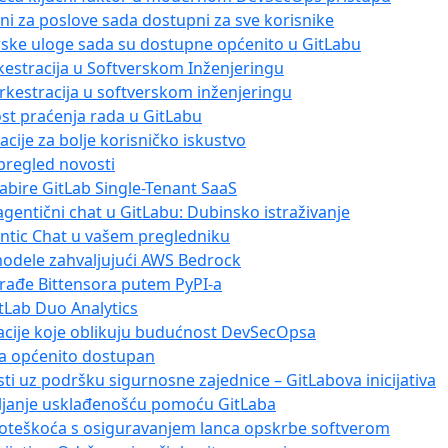
ni za poslove sada dostupni za sve korisnike
rske uloge sada su dostupne općenito u GitLabu
rkestracija u Softverskom Inženjeringu
orkestracija u softverskom inženjeringu
st praćenja rada u GitLabu
cije za bolje korisničko iskustvo
 pregled novosti
dabire GitLab Single-Tenant SaaS
agentični chat u GitLabu: Dubinsko istraživanje
entic Chat u vašem pregledniku
 modele zahvaljujući AWS Bedrock
krađe Bittensora putem PyPI-a
itLab Duo Analytics
vacije koje oblikuju budućnost DevSecOpsa
da općenito dostupan
ti uz podršku sigurnosne zajednice – GitLabova inicijativa
vljanje usklađenošću pomoću GitLaba
 poteškoća s osiguravanjem lanca opskrbe softverom