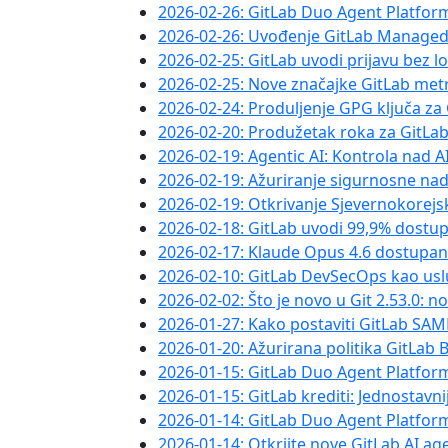
2026-02-26: GitLab Duo Agent Platfor
2026-02-26: Uvođenje GitLab Managed
2026-02-25: GitLab uvodi prijavu bez lo
2026-02-25: Nove značajke GitLab metri
2026-02-24: Produljenje GPG ključa z
2026-02-20: Produžetak roka za GitLab
2026-02-19: Agentic AI: Kontrola nad 
2026-02-19: Ažuriranje sigurnosne na
2026-02-19: Otkrivanje Sjevernokorejs
2026-02-18: GitLab uvodi 99,9% dostup
2026-02-17: Klaude Opus 4.6 dostupan
2026-02-10: GitLab DevSecOps kao usl
2026-02-02: Što je novo u Git 2.53.0: 
2026-01-27: Kako postaviti GitLab SA
2026-01-20: Ažurirana politika GitLa
2026-01-15: GitLab Duo Agent Platform 
2026-01-15: GitLab krediti: Jednostavniji
2026-01-14: GitLab Duo Agent Platfor
2026-01-14: Otkrijte nove GitLab AI ag