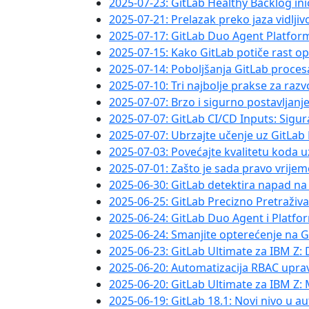
2025-07-23: GitLab Healthy Backlog in
2025-07-21: Prelazak preko jaza vidlji
2025-07-17: GitLab Duo Agent Platform
2025-07-15: Kako GitLab potiče rast o
2025-07-14: Poboljšanja GitLab proces
2025-07-10: Tri najbolje prakse za razv
2025-07-07: Brzo i sigurno postavlja
2025-07-07: GitLab CI/CD Inputs: Sigu
2025-07-07: Ubrzajte učenje uz GitLa
2025-07-03: Povećajte kvalitetu koda u
2025-07-01: Zašto je sada pravo vrij
2025-06-30: GitLab detektira napad 
2025-06-25: GitLab Precizno Pretraživ
2025-06-24: GitLab Duo Agent i Platf
2025-06-24: Smanjite opterećenje na 
2025-06-23: GitLab Ultimate za IBM Z:
2025-06-20: Automatizacija RBAC uprav
2025-06-20: GitLab Ultimate za IBM Z
2025-06-19: GitLab 18.1: Novi nivo u a