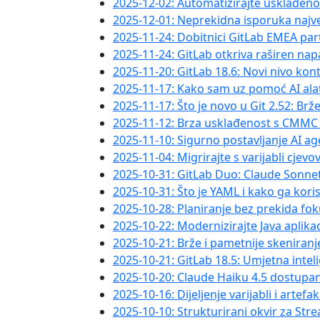
2025-12-02: Automatizirajte usklađen
2025-12-01: Neprekidna isporuka najv
2025-11-24: Dobitnici GitLab EMEA pa
2025-11-24: GitLab otkriva raširen na
2025-11-20: GitLab 18.6: Novi nivo kon
2025-11-17: Kako sam uz pomoć AI ala
2025-11-17: Što je novo u Git 2.52: Br
2025-11-12: Brza usklađenost s CMMC
2025-11-10: Sigurno postavljanje AI a
2025-11-04: Migrirajte s varijabli cje
2025-10-31: GitLab Duo: Claude Sonne
2025-10-31: Što je YAML i kako ga koris
2025-10-28: Planiranje bez prekida fo
2025-10-22: Modernizirajte Java aplik
2025-10-21: Brže i pametnije skeniran
2025-10-21: GitLab 18.5: Umjetna intel
2025-10-20: Claude Haiku 4.5 dostupa
2025-10-16: Dijeljenje varijabli i arte
2025-10-10: Strukturirani okvir za Str