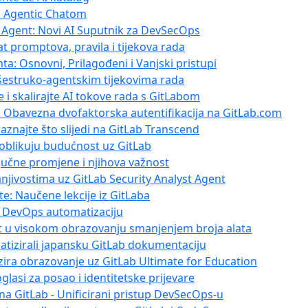
o Agentic Chatom
 Agent: Novi AI Suputnik za DevSecOps
t promptova, pravila i tijekova rada
a: Osnovni, Prilagođeni i Vanjski pristupi
išestruko-agentskim tijekovima rada
e i skalirajte AI tokove rada s GitLabom
: Obavezna dvofaktorska autentifikacija na GitLab.com
aznajte što slijedi na GitLab Transcend
 oblikuju budućnost uz GitLab
jučne promjene i njihova važnost
njivostima uz GitLab Security Analyst Agent
te: Naučene lekcije iz GitLaba
e DevOps automatizaciju
st u visokom obrazovanju smanjenjem broja alata
matizirali japansku GitLab dokumentaciju
izira obrazovanje uz GitLab Ultimate for Education
glasi za posao i identitetske prijevare
na GitLab - Unificirani pristup DevSecOps-u