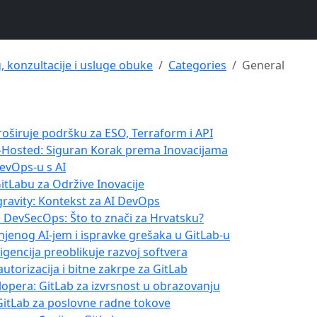
g, konzultacije i usluge obuke
Categories
General
oširuje podršku za ESO, Terraform i API
elf-Hosted: Siguran Korak prema Inovacijama
evOps-u s AI
GitLabu za Održive Inovacije
gravity: Kontekst za AI DevOps
 DevSecOps: Što to znači za Hrvatsku?
njenog AI-jem i ispravke grešaka u GitLab-u
igencija preoblikuje razvoj softvera
utorizacija i bitne zakrpe za GitLab
opera: GitLab za izvrsnost u obrazovanju
 GitLab za poslovne radne tokove