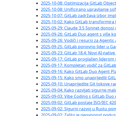
2025-10-08: Optimizacija GitLab Objec
2025-10-08: Unificirano upravljanje s
2025-10-07: GitLab zadržava izbor imp
2025-10-02: Kako GitLab transformira 
2025-09-29: Claude 3.5 Sonnet donosi 
2025-09-26: GitLab Duo agent s više k
2025-09-26: Vodiči i resursi za Agentic
2025-09-25: GitLab ponovno lider u 
2025-09-23: GitLab 18.4: Novi AI-nativ
2025-09-17: GitLab proglašen liderom 
2025-09-17: Kompletan vodič za GitLa
2025-09-16: Kako GitLab Duo Agent P
2025-09-15: Kako smo unaprijedili Gi
2025-09-10: Unaprijedite Git tokove ra
2025-09-04: Kako razvijati sigurne mal
2025-09-03: Vibe Coding s GitLab Duo
2025-09-02: GitLab postaje ISO/IEC 42
2025-09-02: Sigurni razvoj u Rustu p
2025-09-02: Zašto je neovisnost podu