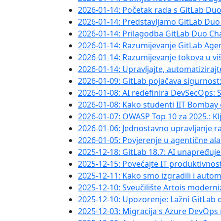
2026-01-14: Početak rada s GitLab Du
2026-01-14: Predstavljamo GitLab Duo
2026-01-14: Prilagodba GitLab Duo Cha
2026-01-14: Razumijevanje GitLab Agent
2026-01-14: Razumijevanje tokova u v
2026-01-14: Upravljajte, automatizirajt
2026-01-09: GitLab pojačava sigurnost
2026-01-08: AI redefinira DevSecOps: S
2026-01-08: Kako studenti IIT Bombay
2026-01-07: OWASP Top 10 za 2025.: Kl
2026-01-06: Jednostavno upravljanje ra
2026-01-05: Povjerenje u agentične ala
2025-12-18: GitLab 18.7: AI unapređuj
2025-12-15: Povećajte IT produktivno
2025-12-11: Kako smo izgradili i auto
2025-12-10: Sveučilište Artois modern
2025-12-10: Upozorenje: Lažni GitLab o
2025-12-03: Migracija s Azure DevOps 