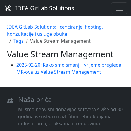
IDEA GitLab Solutions
IDEA GitLab Solutions: licenciranje, hosting,
konzultacije i usluge obuke
Tags
Value Stream Management
Value Stream Management
2025-02-20: Kako smo smanjili vrijeme pregleda
MR-ova uz Value Stream Management
Naša priča
Mi smo neovisni dobavljač softvera s više od 30
godina iskustva u različitim tehnologijama,
industrijama, praksama i trendovima.