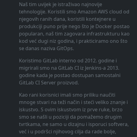
Naš tim uvijek je istraživao najnovije
tehnologije. Koristili smo Amazon AWS cloud od
njegovih ranih dana, koristili kontejnere u
produkciji puno prije nego što je Docker postao
popularan, naš tim zagovara infrastrukturu kao
kod već dugi niz godina, i prakticiramo ono što
se danas naziva GitOps.
Koristimo GitLab interno od 2012. godine i
migrirali smo na GitLab CI iz Jenkins-a 2013.
godine kada je postao dostupan samostalni
GitLab CI Server proizvod.
Kao rani korisnici imali smo priliku naučiti
mnoge stvari na teži način i steći veliko znanje i
iskustvo. S ovim iskustvom iz prve ruke, brzo
smo se našli u poziciji da pomažemo drugim
tvrtkama, ne samo u dizajnu i isporuci softvera,
već i u podršci njihovog cilja da rade bolje,