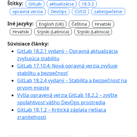
Štítky:
GitLab
aktualizácia
18.3.2
opravná verzia
DevOps
CI/CD
zabezpečenie
Iné jazyky:
English (UK)
Čeština
Hrvatski
Hrvatski
Srpski (Latinica)
Srpski (Latinica)
Súvisiace články:
GitLab 18.2.1 vydaný – Opravná aktualizácia
zvyšujúca stabilitu
GitLab 17.10.4: Nová opravná verzia zvyšuje
stabilitu a bezpečnosť
GitLab 18.2.4 vydaný – Stabilita a bezpečnosť na
prvom mieste
Vyšla opravená verzia GitLab 18.2.2 – zvýšte
spoľahlivosť vášho DevOps prostredia
GitLab 18.1.2 – Kritická záplata riešiac a
zraniteľnosti