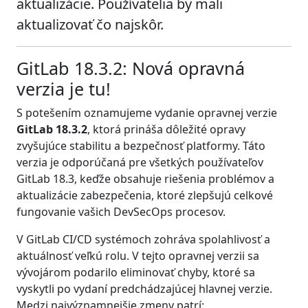
aktualizácie. Používatelia by mali
aktualizovať čo najskôr.
GitLab 18.3.2: Nová opravná
verzia je tu!
S potešením oznamujeme vydanie opravnej verzie
GitLab 18.3.2
, ktorá prináša dôležité opravy
zvyšujúce stabilitu a bezpečnosť platformy. Táto
verzia je odporúčaná pre všetkých používateľov
GitLab 18.3, keďže obsahuje riešenia problémov a
aktualizácie zabezpečenia, ktoré zlepšujú celkové
fungovanie vašich DevSecOps procesov.
V GitLab CI/CD systémoch zohráva spolahlivosť a
aktuálnosť veľkú rolu. V tejto opravnej verzii sa
vývojárom podarilo eliminovať chyby, ktoré sa
vyskytli po vydaní predchádzajúcej hlavnej verzie.
Medzi najvýznamnejšie zmeny patrí: