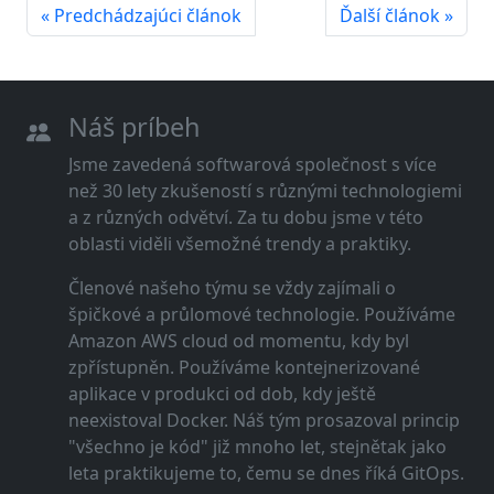
« Predchádzajúci článok
Ďalší článok »
Náš príbeh
Jsme zavedená softwarová společnost s více
než 30 lety zkušeností s různými technologiemi
a z různých odvětví. Za tu dobu jsme v této
oblasti viděli všemožné trendy a praktiky.
Členové našeho týmu se vždy zajímali o
špičkové a průlomové technologie. Používáme
Amazon AWS cloud od momentu, kdy byl
zpřístupněn. Používáme kontejnerizované
aplikace v produkci od dob, kdy ještě
neexistoval Docker. Náš tým prosazoval princip
"všechno je kód" již mnoho let, stejnětak jako
leta praktikujeme to, čemu se dnes říká GitOps.