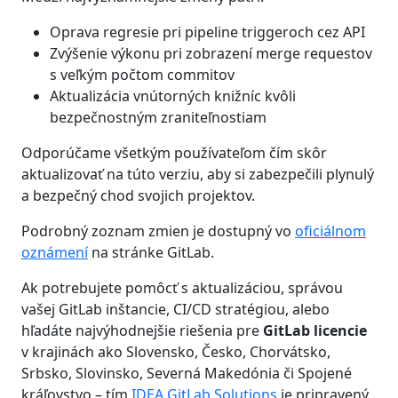
Oprava regresie pri pipeline triggeroch cez API
Zvýšenie výkonu pri zobrazení merge requestov
s veľkým počtom commitov
Aktualizácia vnútorných knižníc kvôli
bezpečnostným zraniteľnostiam
Odporúčame všetkým používateľom čím skôr
aktualizovať na túto verziu, aby si zabezpečili plynulý
a bezpečný chod svojich projektov.
Podrobný zoznam zmien je dostupný vo
oficiálnom
oznámení
na stránke GitLab.
Ak potrebujete pomôcť s aktualizáciou, správou
vašej GitLab inštancie, CI/CD stratégiou, alebo
hľadáte najvýhodnejšie riešenia pre
GitLab licencie
v krajinách ako Slovensko, Česko, Chorvátsko,
Srbsko, Slovinsko, Severná Makedónia či Spojené
kráľovstvo – tím
IDEA GitLab Solutions
je pripravený