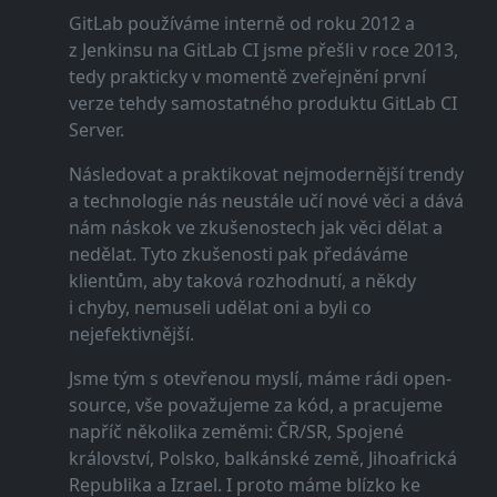
GitLab používáme interně od roku 2012 a
z Jenkinsu na GitLab CI jsme přešli v roce 2013,
tedy prakticky v momentě zveřejnění první
verze tehdy samostatného produktu GitLab CI
Server.
Následovat a praktikovat nejmodernější trendy
a technologie nás neustále učí nové věci a dává
nám náskok ve zkušenostech jak věci dělat a
nedělat. Tyto zkušenosti pak předáváme
klientům, aby taková rozhodnutí, a někdy
i chyby, nemuseli udělat oni a byli co
nejefektivnější.
Jsme tým s otevřenou myslí, máme rádi open-
source, vše považujeme za kód, a pracujeme
napříč několika zeměmi: ČR/SR, Spojené
království, Polsko, balkánské země, Jihoafrická
Republika a Izrael. I proto máme blízko ke