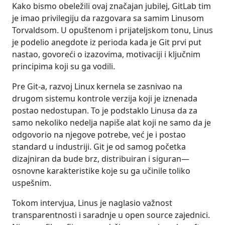
Kako bismo obeležili ovaj značajan jubilej, GitLab tim
je imao privilegiju da razgovara sa samim Linusom
Torvaldsom. U opuštenom i prijateljskom tonu, Linus
je podelio anegdote iz perioda kada je Git prvi put
nastao, govoreći o izazovima, motivaciji i ključnim
principima koji su ga vodili.
Pre Git-a, razvoj Linux kernela se zasnivao na
drugom sistemu kontrole verzija koji je iznenada
postao nedostupan. To je podstaklo Linusa da za
samo nekoliko nedelja napiše alat koji ne samo da je
odgovorio na njegove potrebe, već je i postao
standard u industriji. Git je od samog početka
dizajniran da bude brz, distribuiran i siguran—
osnovne karakteristike koje su ga učinile toliko
uspešnim.
Tokom intervjua, Linus je naglasio važnost
transparentnosti i saradnje u open source zajednici.