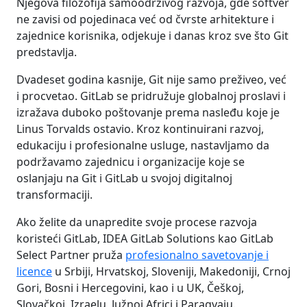
Njegova filozofija samoodrživog razvoja, gde softver
ne zavisi od pojedinaca već od čvrste arhitekture i
zajednice korisnika, odjekuje i danas kroz sve što Git
predstavlja.
Dvadeset godina kasnije, Git nije samo preživeo, već
i procvetao. GitLab se pridružuje globalnoj proslavi i
izražava duboko poštovanje prema nasleđu koje je
Linus Torvalds ostavio. Kroz kontinuirani razvoj,
edukaciju i profesionalne usluge, nastavljamo da
podržavamo zajednicu i organizacije koje se
oslanjaju na Git i GitLab u svojoj digitalnoj
transformaciji.
Ako želite da unapredite svoje procese razvoja
koristeći GitLab, IDEA GitLab Solutions kao GitLab
Select Partner pruža
profesionalno savetovanje i
licence
u Srbiji, Hrvatskoj, Sloveniji, Makedoniji, Crnoj
Gori, Bosni i Hercegovini, kao i u UK, Češkoj,
Slovačkoj, Izraelu, Južnoj Africi i Paragvaju.