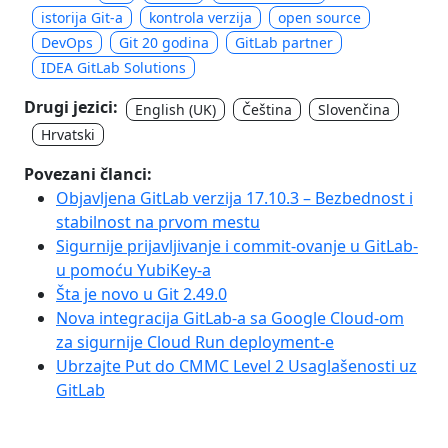
istorija Git-a
kontrola verzija
open source
DevOps
Git 20 godina
GitLab partner
IDEA GitLab Solutions
Drugi jezici:
English (UK)
Čeština
Slovenčina
Hrvatski
Povezani članci:
Objavljena GitLab verzija 17.10.3 – Bezbednost i
stabilnost na prvom mestu
Sigurnije prijavljivanje i commit-ovanje u GitLab-
u pomoću YubiKey-a
Šta je novo u Git 2.49.0
Nova integracija GitLab-a sa Google Cloud-om
za sigurnije Cloud Run deployment-e
Ubrzajte Put do CMMC Level 2 Usaglašenosti uz
GitLab