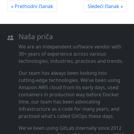
« Prethodni članak
Sledeći članak »
Naša priča
We are an independent software vendor with
30+ years of experience across various
technologies, industries, practices and trends.
Our team has always been looking into
cutting‑edge technologies. We've been using
Amazon AWS cloud from its early days, used
containers in production way before Docker
time, our team has been advocating
infrastructure as a code for many years, and
practised what's called GitOps these days.
We've been using GitLab internally since 2012